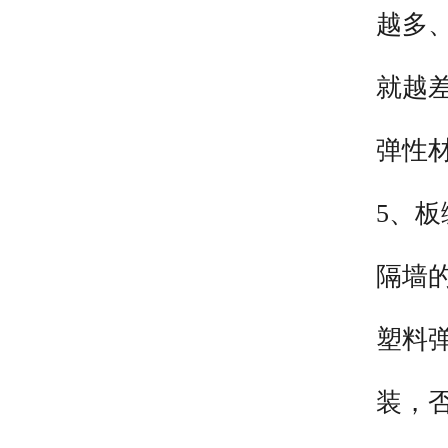
越多
就越
弹性
5、
隔墙
塑料
装，