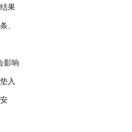
结果
条、
会影响
垫入
安