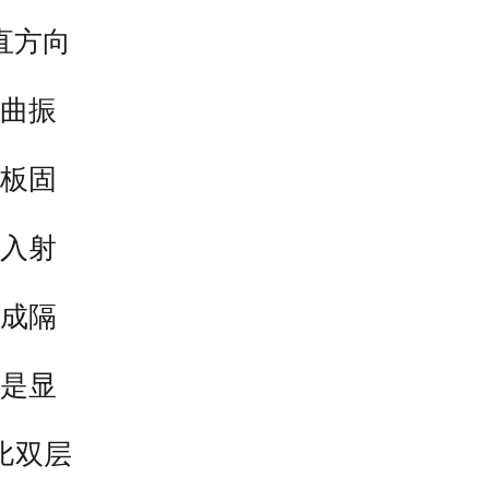
直方向
曲振
板固
入射
成隔
是显
比双层