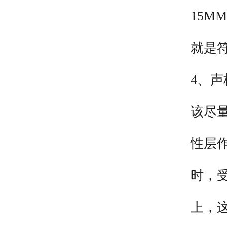
15
就是
4、
该尽
性层
时，
上，