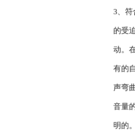
3、
的受
动。
有的
声弯
音量
明的。