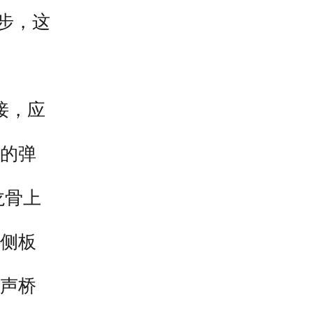
步，这
接，应
的弹
龙骨上
侧板
声桥