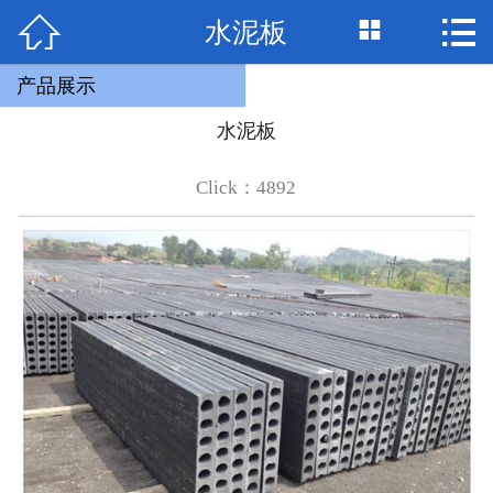


水泥板

网站首页

关于我们
产品展示
水泥板
产品展示
Click：4892
工程案例
联系我们